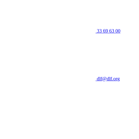
33 69 63 00
dlf@dlf.org