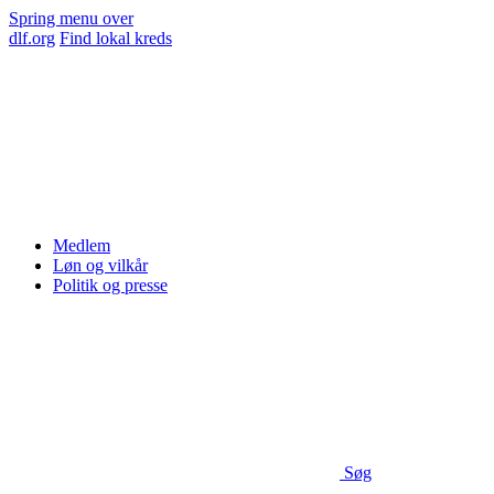
Spring menu over
dlf.org
Find lokal kreds
Medlem
Løn og vilkår
Politik og presse
Søg