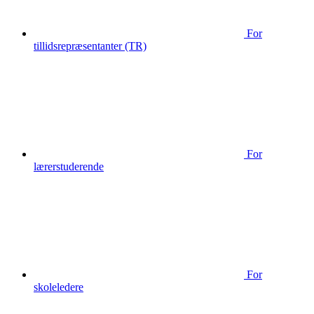
For
tillidsrepræsentanter (TR)
For
lærerstuderende
For
skoleledere