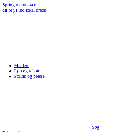
Spring menu over
dlf.org
Find lokal kreds
Medlem
Løn og vilkår
Politik og presse
Søg