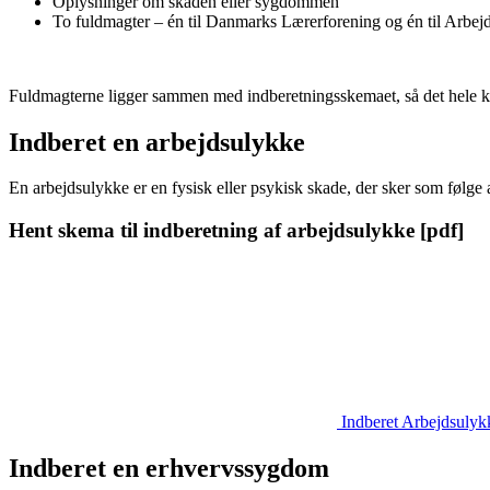
Oplysninger om skaden eller sygdommen
To fuldmagter – én til Danmarks Lærerforening og én til Arbe
Fuldmagterne ligger sammen med indberetningsskemaet, så det hele k
Indberet en arbejdsulykke
En arbejdsulykke er en fysisk eller psykisk skade, der sker som følge a
Hent skema til indberetning af arbejdsulykke [pdf]
Indberet Arbejdsuly
Indberet en erhvervssygdom