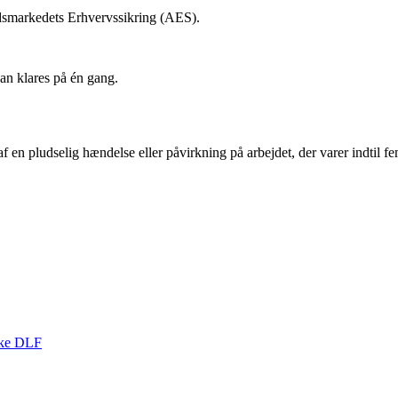
jdsmarkedets Erhvervssikring (AES).
an klares på én gang.
f en pludselig hændelse eller påvirkning på arbejdet, der varer indtil fe
kke DLF