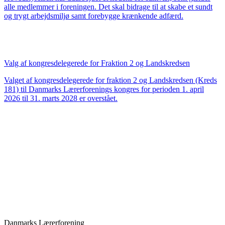
alle medlemmer i foreningen. Det skal bidrage til at skabe et sundt
og trygt arbejdsmiljø samt forebygge krænkende adfærd.
Valg af kongresdelegerede for Fraktion 2 og Landskredsen
Valget af kongresdelegerede for fraktion 2 og Landskredsen (Kreds
181) til Danmarks Lærerforenings kongres for perioden 1. april
2026 til 31. marts 2028 er overstået.
Danmarks Lærerforening