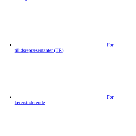
For
tillidsrepræsentanter (TR)
For
lærerstuderende