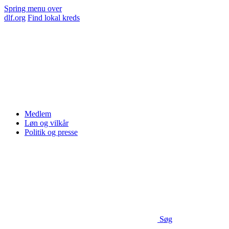
Spring menu over
dlf.org
Find lokal kreds
Medlem
Løn og vilkår
Politik og presse
Søg