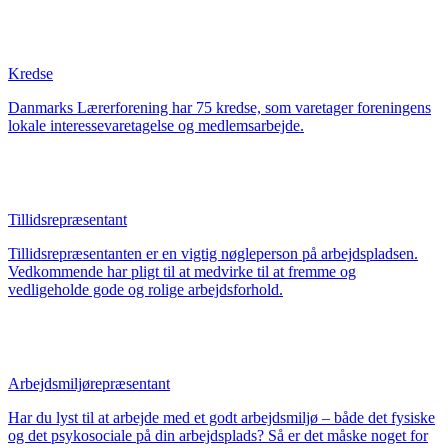
Kredse
Danmarks Lærerforening har 75 kredse, som varetager foreningens
lokale interessevaretagelse og medlemsarbejde.
Tillidsrepræsentant
Tillidsrepræsentanten er en vigtig nøgleperson på arbejdspladsen.
Vedkommende har pligt til at medvirke til at fremme og
vedligeholde gode og rolige arbejdsforhold.
Arbejdsmiljørepræsentant
Har du lyst til at arbejde med et godt arbejdsmiljø – både det fysiske
og det psykosociale på din arbejdsplads? Så er det måske noget for