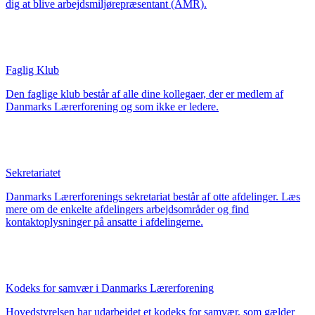
dig at blive arbejdsmiljørepræsentant (AMR).
Faglig Klub
Den faglige klub består af alle dine kollegaer, der er medlem af
Danmarks Lærerforening og som ikke er ledere.
Sekretariatet
Danmarks Lærerforenings sekretariat består af otte afdelinger. Læs
mere om de enkelte afdelingers arbejdsområder og find
kontaktoplysninger på ansatte i afdelingerne.
Kodeks for samvær i Danmarks Lærerforening
Hovedstyrelsen har udarbejdet et kodeks for samvær, som gælder