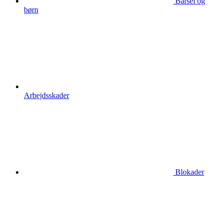
Barsel og
børn
Arbejdsskader
Blokader