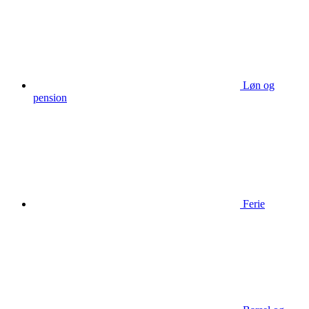
Løn og
pension
Ferie