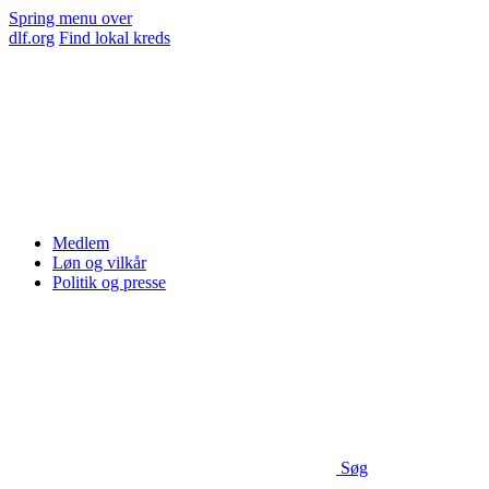
Spring menu over
dlf.org
Find lokal kreds
Medlem
Løn og vilkår
Politik og presse
Søg