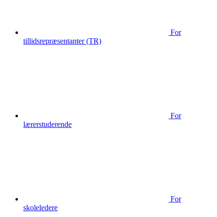
For
tillidsrepræsentanter (TR)
For
lærerstuderende
For
skoleledere