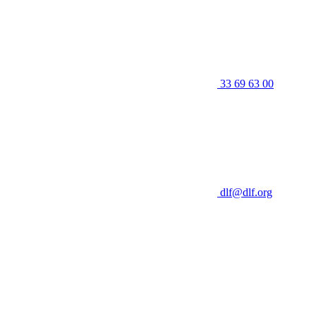
33 69 63 00
dlf@dlf.org