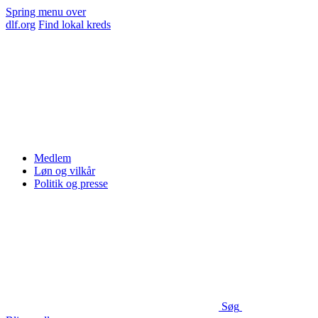
Spring menu over
dlf.org
Find lokal kreds
Medlem
Løn og vilkår
Politik og presse
Søg