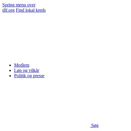
Spring menu over
dlf.org
Find lokal kreds
Medlem
Løn og vilkår
Politik og presse
Søg