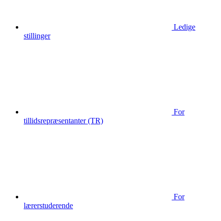
Ledige
stillinger
For
tillidsrepræsentanter (TR)
For
lærerstuderende