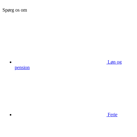
Spørg os om
Løn og
pension
Ferie