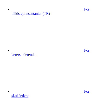
For
tillidsrepræsentanter (TR)
For
lærerstuderende
For
skoleledere