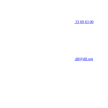
33 69 63 00
dlf@dlf.org