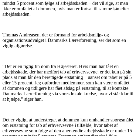
mindst 5 procent som følge af arbejdsskaden – det vil sige, at man
ikke er omfattet af dommen, hvis man er fortsat til samme løn efter
arbejdsskaden.
Thomas Andreasen, der er formand for arbejdsmiljø- og
organisationsudvalget i Danmarks Lærerforening, ser det som en
vigtig afgørelse.
”Det er en rigtig fin dom fra Højesteret. Hvis man har fået en
arbejdsskade, der har medført tab af erhvervsevne, er det kun på sin
plads at man får den berettigede erstatning – uanset om tabet er på 5
eller 15 procent. Jeg opfordrer medlemmer, som kan være omfattet
af dommen og tidligere har fået afslag på erstatning, til at kontakte
Danmarks Lærerforening via vores lokale kredse, hvor vi står klar til
at hjælpe," siger han.
Det er vigtigt at understrege, at dommen kun omhandler spørgsmålet
om erstatning for tab af erhvervsevne i tilfælde, hvor tabet af
erhvervsevne som følge af den anerkendte arbejdsskade er under 15