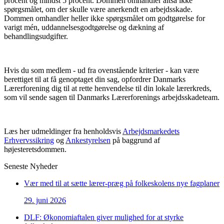
procent og mindst 5 procent. Dommen omhandler altså ikke
spørgsmålet, om der skulle være anerkendt en arbejdsskade.
Dommen omhandler heller ikke spørgsmålet om godtgørelse for
varigt mén, uddannelsesgodtgørelse og dækning af
behandlingsudgifter.
Hvis du som medlem - ud fra ovenstående kriterier - kan være
berettiget til at få genoptaget din sag, opfordrer Danmarks
Lærerforening dig til at rette henvendelse til din lokale lærerkreds,
som vil sende sagen til Danmarks Lærerforenings arbejdsskadeteam.
Læs her udmeldinger fra henholdsvis
Arbejdsmarkedets
Erhvervssikring
og
Ankestyrelsen
på baggrund af
højesteretsdommen.
Seneste Nyheder
Vær med til at sætte lærer-præg på folkeskolens nye fagplaner
29. juni 2026
DLF: Økonomiaftalen giver mulighed for at styrke