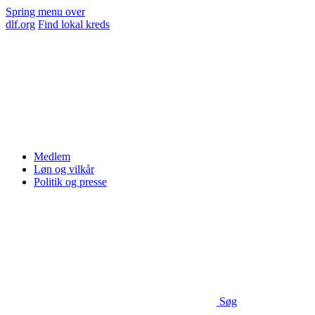
Spring menu over
dlf.org
Find lokal kreds
Medlem
Løn og vilkår
Politik og presse
Søg