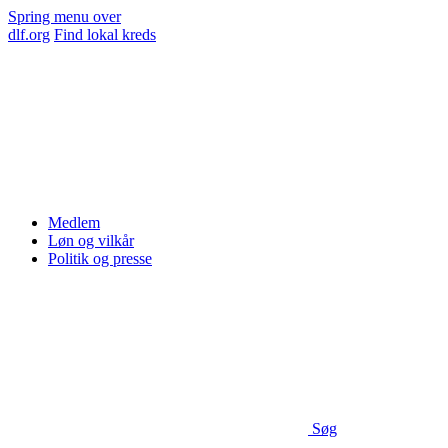
Spring menu over
dlf.org
Find lokal kreds
Medlem
Løn og vilkår
Politik og presse
Søg