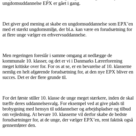
ungdomsuddannelse EPX er gået i gang.
Det giver god mening at skabe en ungdomsuddannelse som EPX’en
med et stærkt ungdomsmiljø, der bl.a. kan være en forudsætning for
at flere unge vælger en erhvervsuddannelse.
Men regeringen foreslår i samme omgang at nedlægge de
kommunale 10. klasser, og det er vi i Danmarks Lærerforening
meget kritiske over for. For os at se, er en bevarelse af 10. klasserne
nemlig en helt afgørende forudsætning for, at den nye EPX bliver en
succes. Det er der flere grunde til.
For det første stiller 10. klasse de unge meget stærkere, inden de skal
træffe deres uddannelsesvalg. For eksempel ved at give plads til
brobygning med hensyn til uddannelser og arbejdspladser og tilbud
om vejledning. At bevare 10. klasserne vil derfor skabe de bedste
forudsætninger for, at de unge, der vælger EPX’en, rent faktisk også
gennemfører den.