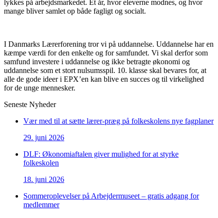
lykkes på arbejdsmarkedet. Et år, hvor eleverne modnes, og hvor
mange bliver samlet op både fagligt og socialt.
I Danmarks Lærerforening tror vi på uddannelse. Uddannelse har en
kæmpe værdi for den enkelte og for samfundet. Vi skal derfor som
samfund investere i uddannelse og ikke betragte økonomi og
uddannelse som et stort nulsumsspil. 10. klasse skal bevares for, at
alle de gode ideer i EPX’en kan blive en succes og til virkelighed
for de unge mennesker.
Seneste Nyheder
Vær med til at sætte lærer-præg på folkeskolens nye fagplaner
29. juni 2026
DLF: Økonomiaftalen giver mulighed for at styrke
folkeskolen
18. juni 2026
Sommeroplevelser på Arbejdermuseet – gratis adgang for
medlemmer