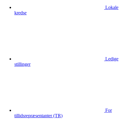
Lokale
kredse
Ledige
stillinger
For
tillidsrepræsentanter (TR)