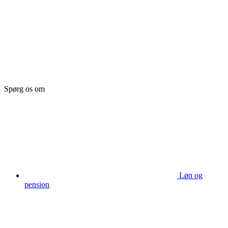
Spørg os om
Løn og
pension