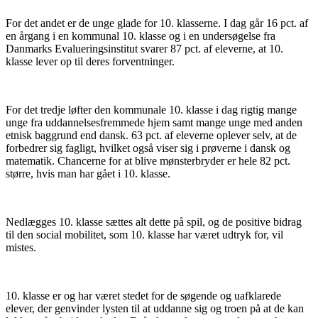
For det andet er de unge glade for 10. klasserne. I dag går 16 pct. af
en årgang i en kommunal 10. klasse og i en undersøgelse fra
Danmarks Evalueringsinstitut svarer 87 pct. af eleverne, at 10.
klasse lever op til deres forventninger.
For det tredje løfter den kommunale 10. klasse i dag rigtig mange
unge fra uddannelsesfremmede hjem samt mange unge med anden
etnisk baggrund end dansk. 63 pct. af eleverne oplever selv, at de
forbedrer sig fagligt, hvilket også viser sig i prøverne i dansk og
matematik. Chancerne for at blive mønsterbryder er hele 82 pct.
større, hvis man har gået i 10. klasse.
Nedlægges 10. klasse sættes alt dette på spil, og de positive bidrag
til den social mobilitet, som 10. klasse har været udtryk for, vil
mistes.
10. klasse er og har været stedet for de søgende og uafklarede
elever, der genvinder lysten til at uddanne sig og troen på at de kan