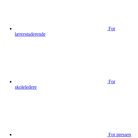
For
lærerstuderende
For
skoleledere
For pressen