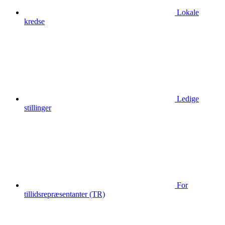
Lokale
kredse
Ledige
stillinger
For
tillidsrepræsentanter (TR)