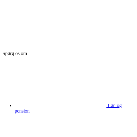
Spørg os om
Løn og
pension