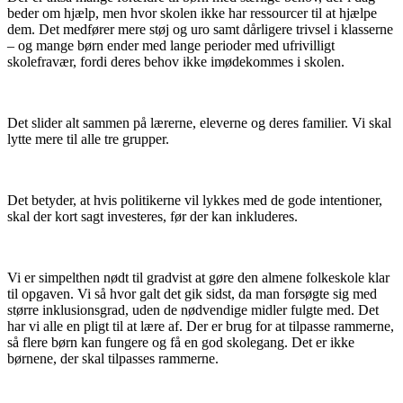
beder om hjælp, men hvor skolen ikke har ressourcer til at hjælpe
dem. Det medfører mere støj og uro samt dårligere trivsel i klasserne
– og mange børn ender med lange perioder med ufrivilligt
skolefravær, fordi deres behov ikke imødekommes i skolen.
Det slider alt sammen på lærerne, eleverne og deres familier. Vi skal
lytte mere til alle tre grupper.
Det betyder, at hvis politikerne vil lykkes med de gode intentioner,
skal der kort sagt investeres, før der kan inkluderes.
Vi er simpelthen nødt til gradvist at gøre den almene folkeskole klar
til opgaven. Vi så hvor galt det gik sidst, da man forsøgte sig med
større inklusionsgrad, uden de nødvendige midler fulgte med. Det
har vi alle en pligt til at lære af. Der er brug for at tilpasse rammerne,
så flere børn kan fungere og få en god skolegang. Det er ikke
børnene, der skal tilpasses rammerne.