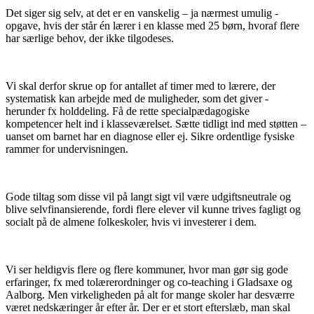
Det siger sig selv, at det er en vanskelig – ja nærmest umulig -
opgave, hvis der står én lærer i en klasse med 25 børn, hvoraf flere
har særlige behov, der ikke tilgodeses.
Vi skal derfor skrue op for antallet af timer med to lærere, der
systematisk kan arbejde med de muligheder, som det giver -
herunder fx holddeling. Få de rette specialpædagogiske
kompetencer helt ind i klasseværelset. Sætte tidligt ind med støtten –
uanset om barnet har en diagnose eller ej. Sikre ordentlige fysiske
rammer for undervisningen.
Gode tiltag som disse vil på langt sigt vil være udgiftsneutrale og
blive selvfinansierende, fordi flere elever vil kunne trives fagligt og
socialt på de almene folkeskoler, hvis vi investerer i dem.
Vi ser heldigvis flere og flere kommuner, hvor man gør sig gode
erfaringer, fx med tolærerordninger og co-teaching i Gladsaxe og
Aalborg. Men virkeligheden på alt for mange skoler har desværre
været nedskæringer år efter år. Der er et stort efterslæb, man skal