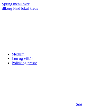
Spring menu over
dlf.org
Find lokal kreds
Medlem
Løn og vilkår
Politik og presse
Søg