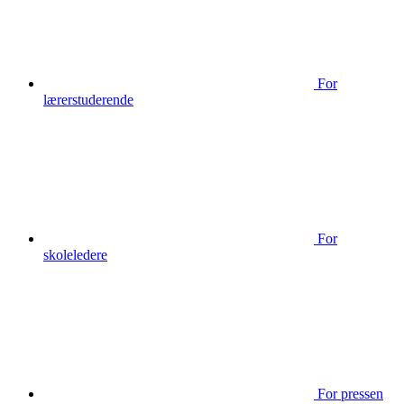
For
lærerstuderende
For
skoleledere
For pressen