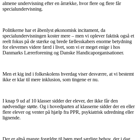
almene undervisning efter en årrække, hvor flere og flere får
specialundervisning.
Politikerne har et åbenlyst økonomisk incitament, da
specialundervisningen koster mere – men vi oplever faktisk også et
reelt fokus på de stærke og brede fællesskabers enorme betydning
for elevernes videre færd i livet, som vi er meget enige i hos
Danmarks Lærerforening og Danske Handicaporganisationer.
Men et kig ind i folkeskolens hverdag viser desværre, at vi bestemt
ikke er klar til mere inklusion, som tingene er nu.
I knap 9 ud af 10 klasser sidder der elever, der ikke får den
nødvendige støtte. Og i hovedparten af klasserne sidder der en eller
flere elever og venter på hjælp fra PPR, psykiatrisk udredning eller
lignende.
Der er altså mange forældre til børn med særlige behov, der i dag