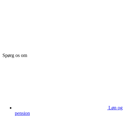
Spørg os om
Løn og
pension