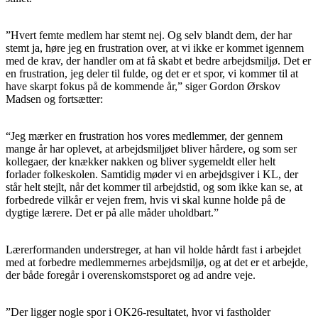
”Hvert femte medlem har stemt nej. Og selv blandt dem, der har
stemt ja, høre jeg en frustration over, at vi ikke er kommet igennem
med de krav, der handler om at få skabt et bedre arbejdsmiljø. Det er
en frustration, jeg deler til fulde, og det er et spor, vi kommer til at
have skarpt fokus på de kommende år,” siger Gordon Ørskov
Madsen og fortsætter:
“Jeg mærker en frustration hos vores medlemmer, der gennem
mange år har oplevet, at arbejdsmiljøet bliver hårdere, og som ser
kollegaer, der knækker nakken og bliver sygemeldt eller helt
forlader folkeskolen. Samtidig møder vi en arbejdsgiver i KL, der
står helt stejlt, når det kommer til arbejdstid, og som ikke kan se, at
forbedrede vilkår er vejen frem, hvis vi skal kunne holde på de
dygtige lærere. Det er på alle måder uholdbart.”
Lærerformanden understreger, at han vil holde hårdt fast i arbejdet
med at forbedre medlemmernes arbejdsmiljø, og at det er et arbejde,
der både foregår i overenskomstsporet og ad andre veje.
”Der ligger nogle spor i OK26-resultatet, hvor vi fastholder