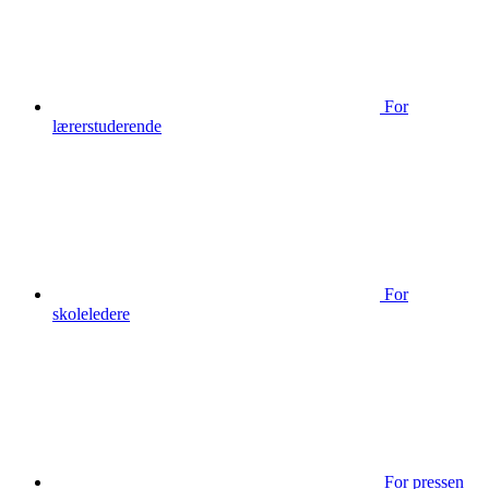
For
lærerstuderende
For
skoleledere
For pressen