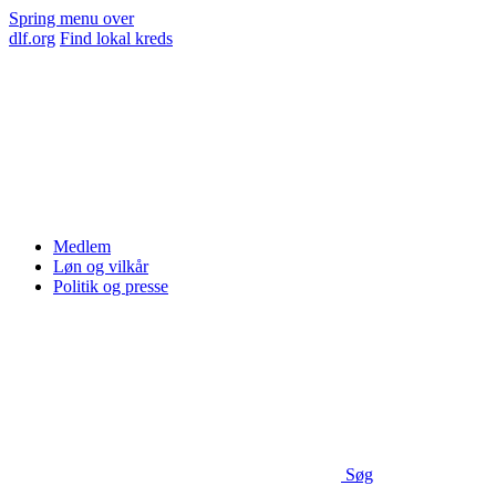
Spring menu over
dlf.org
Find lokal kreds
Medlem
Løn og vilkår
Politik og presse
Søg