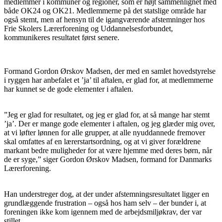
medlemmer i kommuner og regioner, som er højt sammenlignet med
både OK24 og OK21. Medlemmerne på det statslige område har
også stemt, men af hensyn til de igangværende afstemninger hos
Frie Skolers Lærerforening og Uddannelsesforbundet,
kommunikeres resultatet først senere.
Formand Gordon Ørskov Madsen, der med en samlet hovedstyrelse
i ryggen har anbefalet et ’ja’ til aftalen, er glad for, at medlemmerne
har kunnet se de gode elementer i aftalen.
”Jeg er glad for resultatet, og jeg er glad for, at så mange har stemt
’ja’. Der er mange gode elementer i aftalen, og jeg glæder mig over,
at vi løfter lønnen for alle grupper, at alle nyuddannede fremover
skal omfattes af en lærerstartsordning, og at vi giver forældrene
markant bedre muligheder for at være hjemme med deres børn, når
de er syge,” siger Gordon Ørskov Madsen, formand for Danmarks
Lærerforening.
Han understreger dog, at der under afstemningsresultatet ligger en
grundlæggende frustration – også hos ham selv – der bunder i, at
foreningen ikke kom igennem med de arbejdsmiljøkrav, der var
stillet.