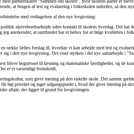
jde med partnerskabet ”Sammen om skolen”, hvor skolens parter er blevet 
e, at brugen af test og evaluering i folkeskolen indrettes, så den styr
rbindelse med vedtagelsen af den nye lovgivning:
r politisk skrivebordsarbejde uden kontakt til skolens hverdag. Det har 
og jeg anerkender, at samfundet har et behov for at følge kvaliteten i f
kke fælles forslag til, hvordan vi kan arbejde med test og evaluering i
ler sig i den nye lovgivning. Det viser styrken i det nye samarbejde i 
st bliver begrænset til læsning og matematiske færdigheder, og de kommer 
 Det er et væsentligt fremskridt.
alueringskultur, som giver mening på den enkelte skole. Det samme gælde
ng får høj prioritet og tager udgangspunkt i, hvad der giver mening på d
ke aftale, der ligger til grund for lovgivningen.