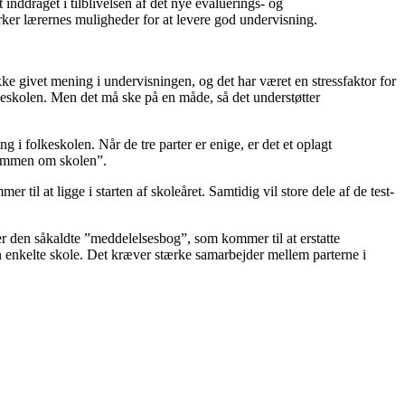
inddraget i tilblivelsen af det nye evaluerings- og
ker lærernes muligheder for at levere god undervisning.
ikke givet mening i undervisningen, og det har været en stressfaktor for
olkeskolen. Men det må ske på en måde, så det understøtter
 folkeskolen. Når de tre parter er enige, er det et oplagt
”Sammen om skolen”.
til at ligge i starten af skoleåret. Samtidig vil store dele af de test-
r den såkaldte ”meddelelsesbog”, som kommer til at erstatte
en enkelte skole. Det kræver stærke samarbejder mellem parterne i