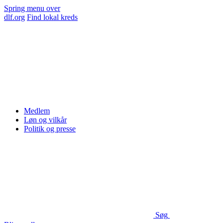
Spring menu over
dlf.org
Find lokal kreds
Medlem
Løn og vilkår
Politik og presse
Søg