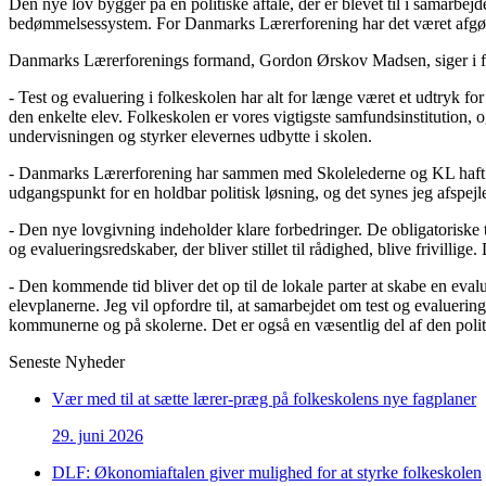
Den nye lov bygger på en politiske aftale, der er blevet til i samarbe
bedømmelsessystem. For Danmarks Lærerforening har det været afgørend
Danmarks Lærerforenings formand, Gordon Ørskov Madsen, siger i fo
- Test og evaluering i folkeskolen har alt for længe været et udtryk fo
den enkelte elev. Folkeskolen er vores vigtigste samfundsinstitution, 
undervisningen og styrker elevernes udbytte i skolen.
- Danmarks Lærerforening har sammen med Skolelederne og KL haft en ræ
udgangspunkt for en holdbar politisk løsning, og det synes jeg afspej
- Den nye lovgivning indeholder klare forbedringer. De obligatoriske te
og evalueringsredskaber, der bliver stillet til rådighed, blive frivillige.
- Den kommende tid bliver det op til de lokale parter at skabe en ev
elevplanerne. Jeg vil opfordre til, at samarbejdet om test og evalueri
kommunerne og på skolerne. Det er også en væsentlig del af den politis
Seneste Nyheder
Vær med til at sætte lærer-præg på folkeskolens nye fagplaner
29. juni 2026
DLF: Økonomiaftalen giver mulighed for at styrke folkeskolen