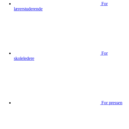
For
lærerstuderende
For
skoleledere
For pressen