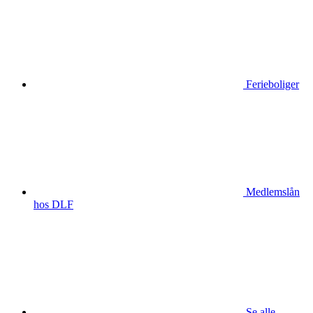
Ferieboliger
Medlemslån
hos DLF
Se alle