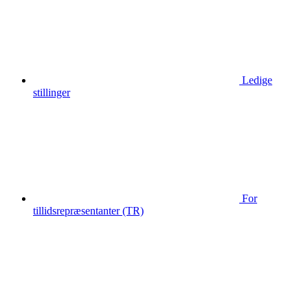
Ledige
stillinger
For
tillidsrepræsentanter (TR)