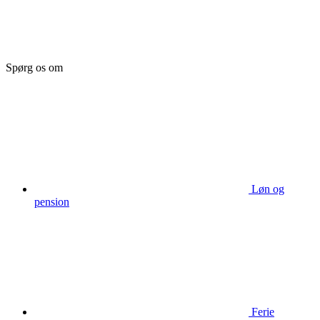
Spørg os om
Løn og
pension
Ferie