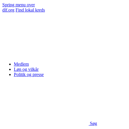
Spring menu over
dlf.org
Find lokal kreds
Medlem
Løn og vilkår
Politik og presse
Søg