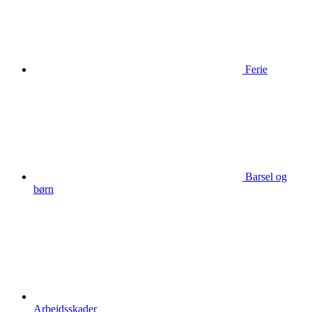
Ferie
Barsel og
børn
Arbejdsskader