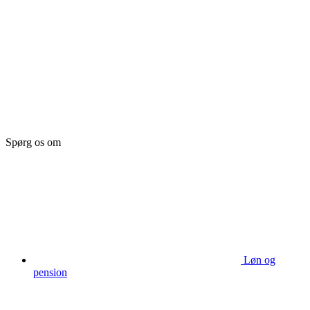
Spørg os om
Løn og
pension