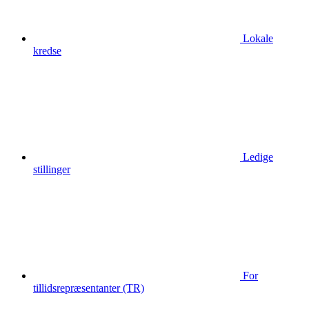
Lokale
kredse
Ledige
stillinger
For
tillidsrepræsentanter (TR)