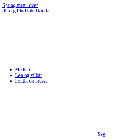
Spring menu over
dlf.org
Find lokal kreds
Medlem
Løn og vilkår
Politik og presse
Søg