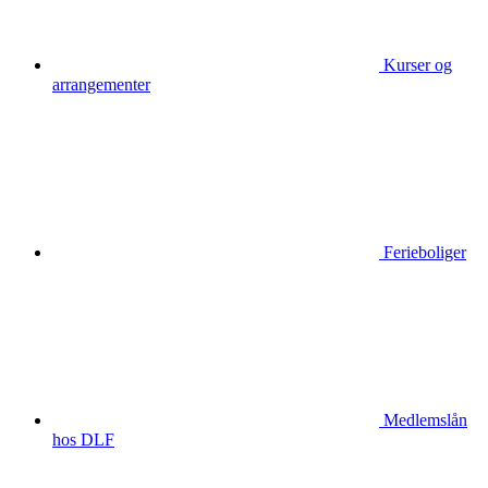
Kurser og
arrangementer
Ferieboliger
Medlemslån
hos DLF