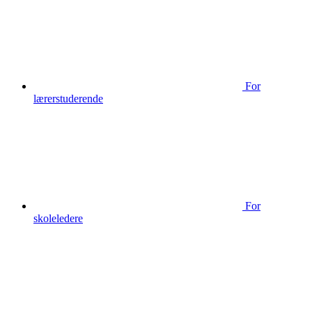
For
lærerstuderende
For
skoleledere