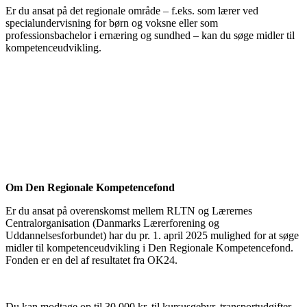
Er du ansat på det regionale område – f.eks. som lærer ved
specialundervisning for børn og voksne eller som
professionsbachelor i ernæring og sundhed – kan du søge midler til
kompetenceudvikling.
Om Den Regionale Kompetencefond
Er du ansat på overenskomst mellem RLTN og Lærernes
Centralorganisation (Danmarks Lærerforening og
Uddannelsesforbundet) har du pr. 1. april 2025 mulighed for at søge
midler til kompetenceudvikling i Den Regionale Kompetencefond.
Fonden er en del af resultatet fra OK24.
Du kan modtage op til 30.000 kr. til kursusgebyr, transportudgifter,