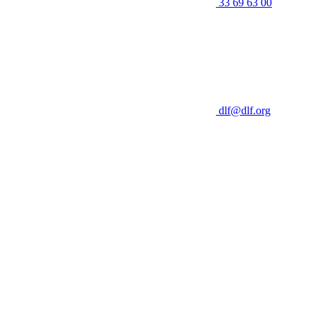
33 69 63 00
dlf@dlf.org