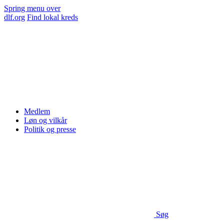
Spring menu over
dlf.org
Find lokal kreds
Medlem
Løn og vilkår
Politik og presse
Søg