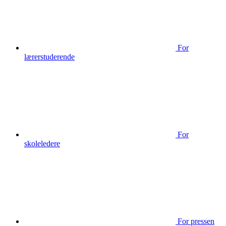
For
lærerstuderende
For
skoleledere
For pressen