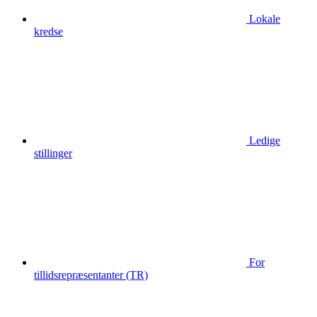
Lokale
kredse
Ledige
stillinger
For
tillidsrepræsentanter (TR)