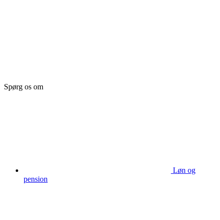
Spørg os om
Løn og
pension