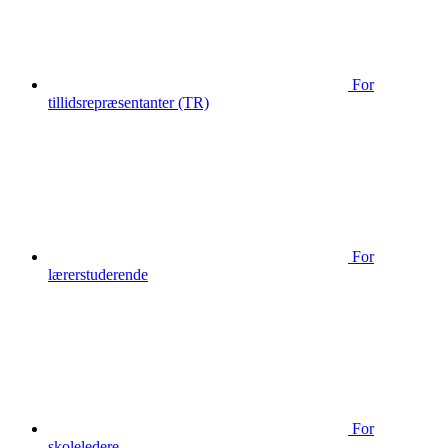
For
tillidsrepræsentanter (TR)
For
lærerstuderende
For
skoleledere