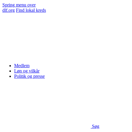
Spring menu over
dlf.org
Find lokal kreds
Medlem
Løn og vilkår
Politik og presse
Søg