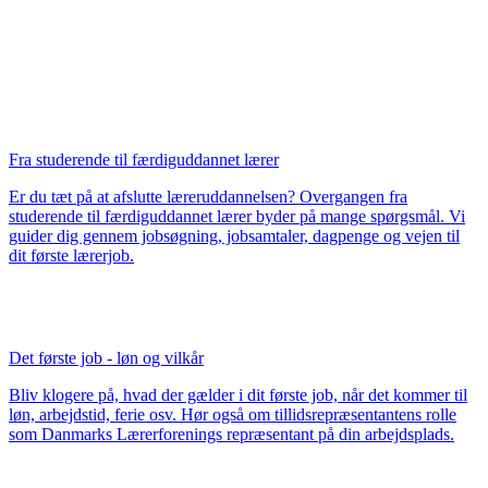
Fra studerende til færdiguddannet lærer
Er du tæt på at afslutte læreruddannelsen? Overgangen fra
studerende til færdiguddannet lærer byder på mange spørgsmål. Vi
guider dig gennem jobsøgning, jobsamtaler, dagpenge og vejen til
dit første lærerjob.
Det første job - løn og vilkår
Bliv klogere på, hvad der gælder i dit første job, når det kommer til
løn, arbejdstid, ferie osv. Hør også om tillidsrepræsentantens rolle
som Danmarks Lærerforenings repræsentant på din arbejdsplads.