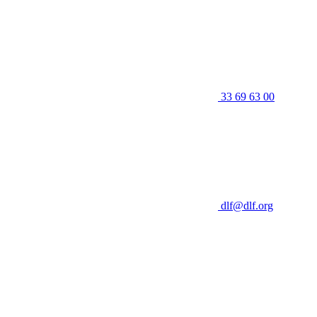
33 69 63 00
dlf@dlf.org