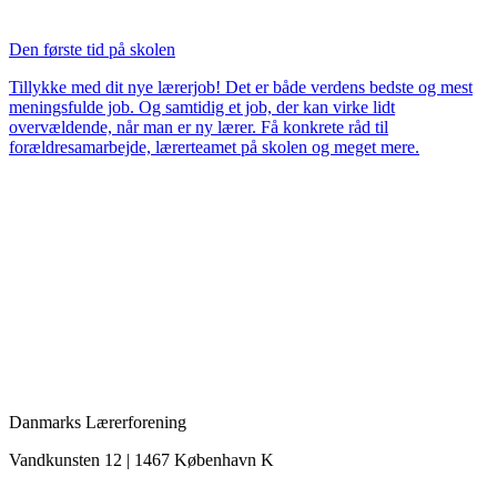
Den første tid på skolen
Tillykke med dit nye lærerjob! Det er både verdens bedste og mest
meningsfulde job. Og samtidig et job, der kan virke lidt
overvældende, når man er ny lærer. Få konkrete råd til
forældresamarbejde, lærerteamet på skolen og meget mere.
Danmarks Lærerforening
Vandkunsten 12 | 1467 København K