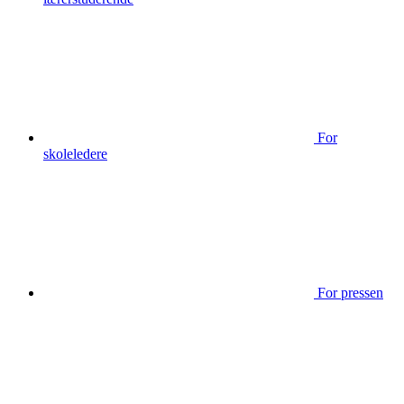
For
skoleledere
For pressen