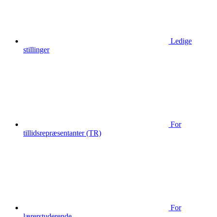
Ledige
stillinger
For
tillidsrepræsentanter (TR)
For
lærerstuderende