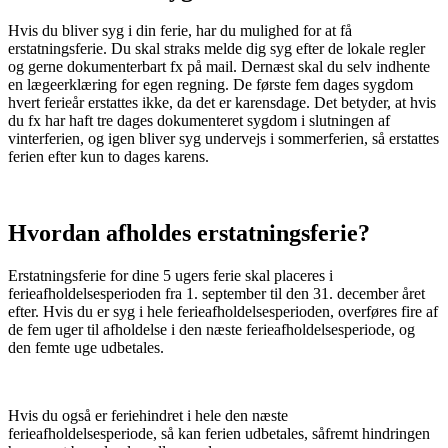
Hvis du bliver syg i din ferie, har du mulighed for at få
erstatningsferie. Du skal straks melde dig syg efter de lokale regler
og gerne dokumenterbart fx på mail. Dernæst skal du selv indhente
en lægeerklæring for egen regning. De første fem dages sygdom
hvert ferieår erstattes ikke, da det er karensdage. Det betyder, at hvis
du fx har haft tre dages dokumenteret sygdom i slutningen af
vinterferien, og igen bliver syg undervejs i sommerferien, så erstattes
ferien efter kun to dages karens.
Hvordan afholdes erstatningsferie?
Erstatningsferie for dine 5 ugers ferie skal placeres i
ferieafholdelsesperioden fra 1. september til den 31. december året
efter. Hvis du er syg i hele ferieafholdelsesperioden, overføres fire af
de fem uger til afholdelse i den næste ferieafholdelsesperiode, og
den femte uge udbetales.
Hvis du også er feriehindret i hele den næste
ferieafholdelsesperiode, så kan ferien udbetales, såfremt hindringen