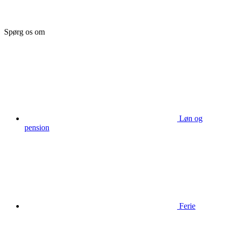
Spørg os om
Løn og
pension
Ferie