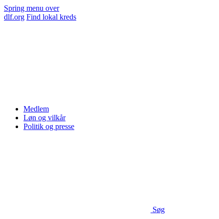
Spring menu over
dlf.org
Find lokal kreds
Medlem
Løn og vilkår
Politik og presse
Søg