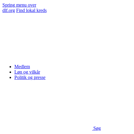
Spring menu over
dlf.org
Find lokal kreds
Medlem
Løn og vilkår
Politik og presse
Søg