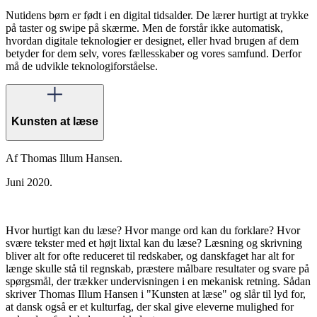
Nutidens børn er født i en digital tidsalder. De lærer hurtigt at trykke
på taster og swipe på skærme. Men de forstår ikke automatisk,
hvordan digitale teknologier er designet, eller hvad brugen af dem
betyder for dem selv, vores fællesskaber og vores samfund. Derfor
må de udvikle teknologiforståelse.
Kunsten at læse
Af Thomas Illum Hansen.
Juni 2020.
Hvor hurtigt kan du læse? Hvor mange ord kan du forklare? Hvor
svære tekster med et højt lixtal kan du læse? Læsning og skrivning
bliver alt for ofte reduceret til redskaber, og danskfaget har alt for
længe skulle stå til regnskab, præstere målbare resultater og svare på
spørgsmål, der trækker undervisningen i en mekanisk retning. Sådan
skriver Thomas Illum Hansen i "Kunsten at læse" og slår til lyd for,
at dansk også er et kulturfag, der skal give eleverne mulighed for