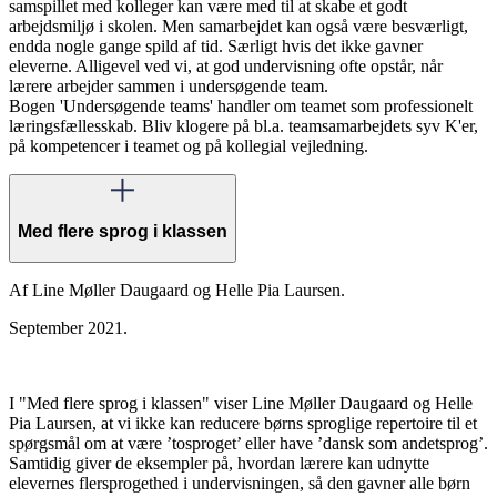
samspillet med kolleger kan være med til at skabe et godt
arbejdsmiljø i skolen. Men samarbejdet kan også være besværligt,
endda nogle gange spild af tid. Særligt hvis det ikke gavner
eleverne. Alligevel ved vi, at god undervisning ofte opstår, når
lærere arbejder sammen i undersøgende team.
Bogen 'Undersøgende teams' handler om teamet som professionelt
læringsfællesskab. Bliv klogere på bl.a. teamsamarbejdets syv K'er,
på kompetencer i teamet og på kollegial vejledning.
Med flere sprog i klassen
Af Line Møller Daugaard og Helle Pia Laursen.
September 2021.
I "Med flere sprog i klassen" viser Line Møller Daugaard og Helle
Pia Laursen, at vi ikke kan reducere børns sproglige repertoire til et
spørgsmål om at være ’tosproget’ eller have ’dansk som andetsprog’.
Samtidig giver de eksempler på, hvordan lærere kan udnytte
elevernes flersprogethed i undervisningen, så den gavner alle børn