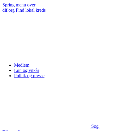
Spring menu over
dlf.org
Find lokal kreds
Medlem
Løn og vilkår
Politik og presse
Søg