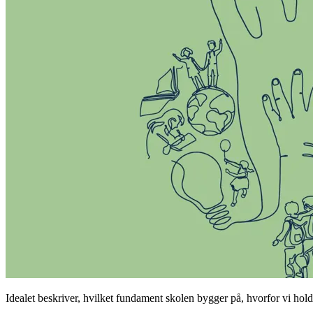
Idealet beskriver, hvilket fundament skolen bygger på, hvorfor vi hol