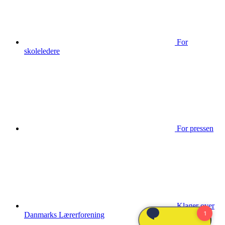
For
skoleledere
For pressen
Klager over
Danmarks Lærerforening