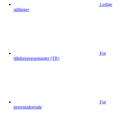
Ledige
stillinger
For
tillidsrepræsentanter (TR)
For
lærerstuderende