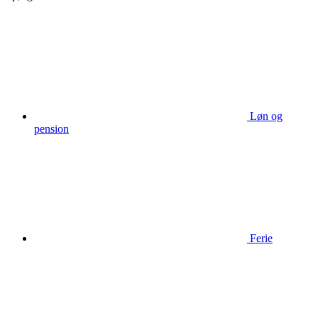
Løn og
pension
Ferie