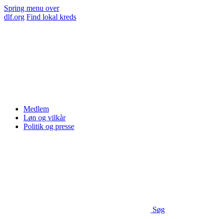
Spring menu over
dlf.org
Find lokal kreds
Medlem
Løn og vilkår
Politik og presse
Søg