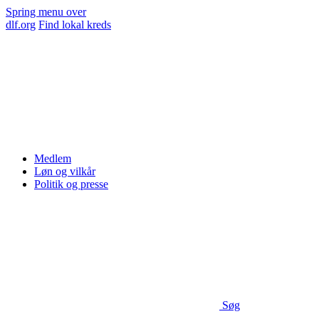
Spring menu over
dlf.org
Find lokal kreds
Medlem
Løn og vilkår
Politik og presse
Søg