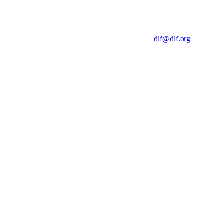
dlf@dlf.org